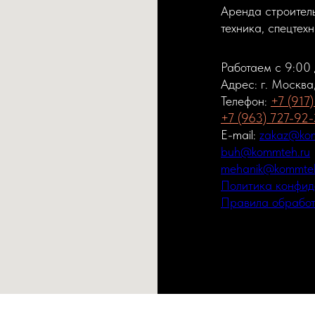
Аренда строитель
техника, спецтех
Работаем с 9:00
Адрес: г. Москва
Телефон:
+7 (917
+7 (963) 727-92
E-mail:
zakaz@kom
buh@kommteh.ru
mehanik@kommteh
Политика конфид
Правила обработ