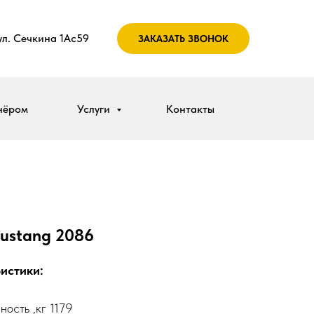
 ул. Сечкина 1Ас59
ЗАКАЗАТЬ ЗВОНОК
нёром
Услуги
Контакты
ustang 2086
истики:
ость ,кг 1179