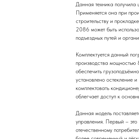
Данная техника получила 
Применяется она при прои
строительству и прокладк
2086 может быть использо
подъездных путей и орган
Комплектуется данный пог
производства мощностью 84
обеспечить грузоподъёмнос
установлено остекление и
комплектовать кондиционе
облегчает доступ к основ
Данная модель поставляет
управления. Первый – это
отечественному потребите
более современный и лёгк