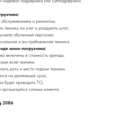
ли надежно подрядчика или субподрядчика.
грузчика:
с обслуживанием и ремонтом;
ь технику на учет и раздувать штат;
лучаете обученный персонал;
ерсальная и востребованная техника.
енде мини-погрузчика:
иво включены в стоимость аренды;
ками всей техники;
лить дату и место подачи техники;
тся на длительный срок,
а будет проводить ТО;
и организуется силами клиента.
g 2086