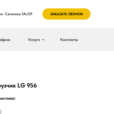
 ул. Сечкина 1Ас59
ЗАКАЗАТЬ ЗВОНОК
нёром
Услуги
Контакты
узчик LG 956
истики:
0