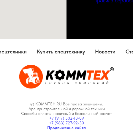
Правила обработ
пецтехники
Купить спецтехнику
Новости
Ст
© KOMMTEH.RU Все права защищены.
Аренда строительной и дорожной техники
Способы оплаты: наличный и безналичный расчет
+7 (917) 502-13-09
+7 (963) 727-92-30
Продвижение сайта