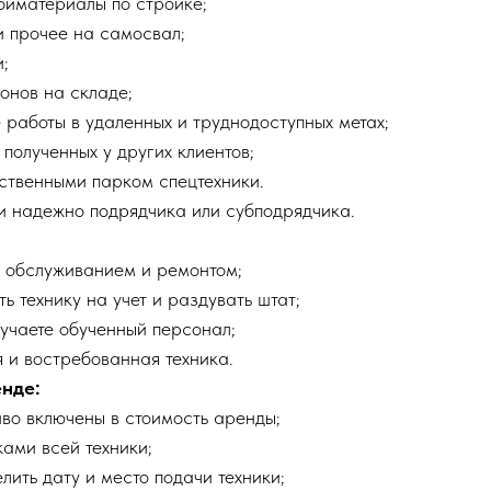
ройматериалы по стройке;
 и прочее на самосвал;
и;
онов на складе;
 работы в удаленных и труднодоступных метах;
 полученных у других клиентов;
бственными парком спецтехники.
ли надежно подрядчика или субподрядчика.
с обслуживанием и ремонтом;
ь технику на учет и раздувать штат;
лучаете обученный персонал;
 и востребованная техника.
енде:
иво включены в стоимость аренды;
ками всей техники;
лить дату и место подачи техники;