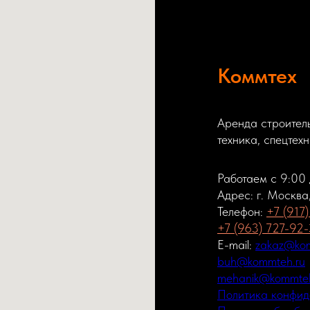
Коммтех
Аренда строитель
техника, спецтех
Работаем с 9:00
Адрес: г. Москва
Телефон:
+7 (917
+7 (963) 727-92
E-mail:
zakaz@kom
buh@kommteh.ru
mehanik@kommteh
Политика конфид