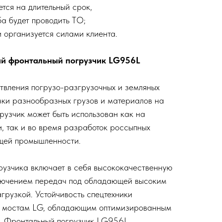
тся на длительный срок,
а будет проводить ТО;
и организуется силами клиента.
й фронтальный погрузчик LG956L
вления погрузо-разгрузочных и земляных
озки разнообразных грузов и материалов на
рузчик может быть использован как на
и, так и во время разработок россыпных
щей промышленности.
рузчика включает в себя высококачественную
ючением передач под обладающей высоким
грузкой. Устойчивость спецтехники
я мостам LG, обладающим оптимизированным
. Фронтальный погрузчик LG956L