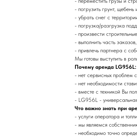
- переместить грузы и ст
- погрузить грунт, щебень
- убрать снег с территори
- погрузка/разгрузка подд
- произвести строительные
- выполнить часть заказов,
- привлечь партнера с со
Мы готовы выступить в ро
Почему аренда LG956L:
- нет сервисных проблем 
- нет необходимости ставит
- вместе с техникой Вы по
- LG956L - универсальная
Что важно знать при ар
- услуги оператора и топл
- мы являемся собственни
- необходимо точно опреде