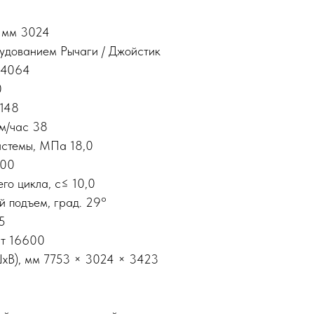
 мм 3024
удованием Рычаги / Джойстик
м 4064
0
1148
м/час 38
истемы, МПа 18,0
000
го цикла, с≤ 10,0
 подъем, град. 29°
5
 т 16600
хВ), мм 7753 × 3024 × 3423