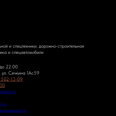
ной и спецтехники, дорожно-строительная
ника и спецавтомобили
 до 22:00
, ул. Сечкина 1Ас59
) 502-13-09
-30
mteh.ru
.ru
енциальности