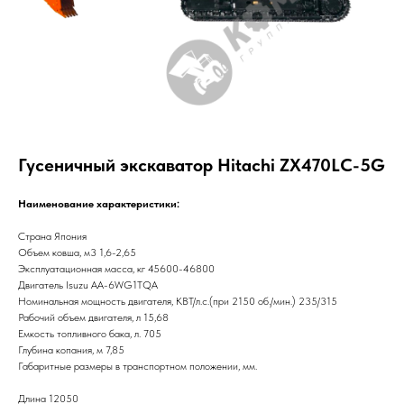
Гусеничный экскаватор Hitachi ZX470LC-5G
Наименование характеристики:
Страна Япония
Объем ковша, м3 1,6-2,65
Эксплуатационная масса, кг 45600-46800
Двигатель Isuzu AA-6WG1TQA
Номинальная мощность двигателя, КВТ/л.с.(при 2150 об./мин.) 235/315
Рабочий объем двигателя, л 15,68
Емкость топливного бака, л. 705
Глубина копания, м 7,85
Габаритные размеры в транспортном положении, мм.
Длина 12050