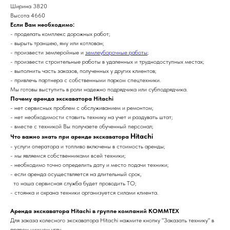
Ширина 3820
Высота 4660
Если Вам необходимо:
- проделать комплекс дорожных работ;
- вырыть траншею, яму или котлован;
- произвести землеройные и
землеуборочные работы
;
- произвести строительные работы в удаленных и труднодоступных меcтах;
- выполнить часть заказов, полученных у других клиентов;
- привлечь партнера с собственными парком спецтехники.
Мы готовы выступить в роли надежно подрядчика или субподрядчика.
Почему аренда экскаватора Hitachi
- нет сервисных проблем с обслуживанием и ремонтом;
- нет необходимости ставить технику на учет и раздувать штат;
- вместе с техникой Вы получаете обученный персонал;
Hitachi
Что важно знать при аренде экскаватора
- услуги оператора и топливо включены в стоимость аренды;
- мы являемся собственниками всей техники;
- необходимо точно определить дату и место подачи техники;
- если аренда осуществляется на длительный срок,
то наша сервисная служба будет проводить ТО;
- стоянка и охрана техники организуется силами клиента.
Аренда экскаватора Hitachi в группе компаний КОММТЕХ
Для заказа колесного экскаватора Hitachi нажмите кнопку "Заказать технику" в
правом нижнем углу.