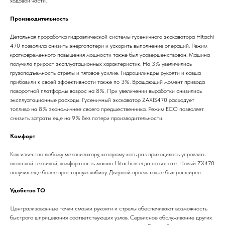
ходовой части.
Производительность
Детальная проработка гидравлической системы гусеничного экскаватора Hitachi
470 позволила снизить энергопотери и ускорить выполнение операций. Режим
кратковременного повышения мощности также был усовершенствован. Машина
получила прирост эксплуатационных характеристик. На 3% увеличились
грузоподъемность стрелы и тяговое усилие. Гидроцилиндры рукояти и ковша
прибавили к своей эффективности также по 3%. Вращающий момент привода
поворотной платформы возрос на 8%. При увеличении выработки снизились
эксплуатационные расходы. Гусеничный экскаватор ZAXIS470 расходует
топливо на 8% экономичнее своего предшественника. Режим ЕСО позволяет
снизить затраты еще на 9% без потери производительности.
Комфорт
Как известно любому механизатору, которому хоть раз приходилось управлять
японской техникой, комфортность машин Hitachi всегда на высоте. Новый ZX470
получил еще более просторную кабину. Дверной проем также был расширен.
Удобство ТО
Централизованные точки смазки рукояти и стрелы обеспечивают возможность
быстрого шприцевания соответствующих узлов. Сервисное обслуживание других