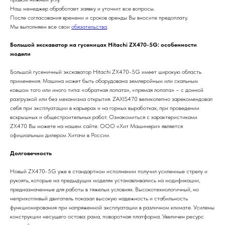
Наш менеджер обработает заявку и уточнит все вопросы.
После согласования времени и сроков аренды Вы вносите предоплату.
Мы выполняем все свои
обязательства
.
Большой экскаватор на гусеницах Hitachi ZX470-5G: особенности
модели
Большой гусеничный экскаватор Hitachi ZX470-5G имеет широкую область
применения. Машина может быть оборудована землеройным или скальным
ковшом того или иного типа: «обратная лопата», «прямая лопата» – с донной
разгрузкой или без механизма открытия. ZAXIS470 великолепно зарекомендовал
себя при эксплуатации в карьерах и на горных выработках, при проведении
вскрышных и общестроительных работ. Ознакомиться с характеристиками
ZX470 Вы можете на нашем сайте. ООО «Хит Машинери» является
официальным дилером Хитачи в России.
Долговечность
Новый ZX470-5G уже в стандартном исполнении получил усиленные стрелу и
рукоять, которые на предыдущих моделях устанавливались на модификации,
предназначенные для работы в тяжелых условиях. Высокотехнологичный, но
неприхотливый двигатель показал высокую надежность и стабильность
функционирования при напряженной эксплуатации в различном климате. Усилены
конструкции несущего остова: рама, поворотная платформа. Увеличен ресурс