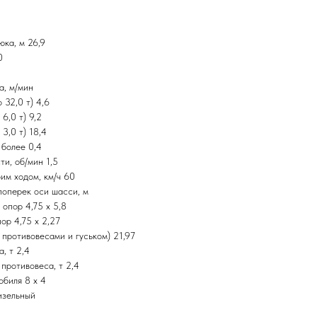
ка, м 26,9
0
а, м/мин
 32,0 т) 4,6
6,0 т) 9,2
3,0 т) 18,4
 более 0,4
и, об/мин 1,5
им ходом, км/ч 60
поперек оси шасси, м
 опор 4,75 х 5,8
ор 4,75 х 2,27
 противовесами и гуськом) 21,97
, т 2,4
противовеса, т 2,4
обиля 8 х 4
изельный