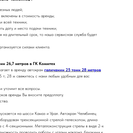
ьезных людей;
о включены в стоимость аренды;
и всей техники;
ть дату и место подачи техники;
я на длительный срок, то наша сервисная служба будет
рганизуется силами клиента.
нн 26,7 метров в ГК Коммтех
агает в аренду автокран
галичанин 25 тонн 28 метров
5 т; 28 м свяжитесь с нами любым удобным для вас
и уточнит все вопросы.
оков аренды Вы вносите предоплату.
ства.
ускается на шасси Камаз и Урал. Автокран Челябинец
оборудован трехсекционной стрелой-телескопом, длина
ма с 4-секционными. Металлоконструкция стрелы в виде 2-х
зможность проводить работы с углами наклона, близкими к