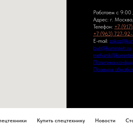
Работаем с 9:00
Адрес: г. Москва
Телефон:
+7 (917
+7 (963) 727-92
E-mail:
zakaz@kom
buh@kommteh.ru
mehanik@kommteh
Политика конфид
Правила обработ
пецтехники
Купить спецтехнику
Новости
Ст