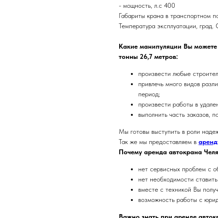
- мощность, л.с 400
Габариты крана в транспортном п
Температура эксплуатации, град. 
Какие манипуляции Вы можете 
тонны 26,7 метров:
произвести любые строител
привлечь много видов разли
период;
произвести работы в удале
выполнить часть заказов, п
Мы готовы выступить в роли наде
Так же мы предоставляем в
аренд
Почему аренда автокрана
Чел
нет сервисных проблем с о
нет необходимости ставить 
вместе с техникой Вы полу
возможность работы с юри
Важно знать при аренде авто