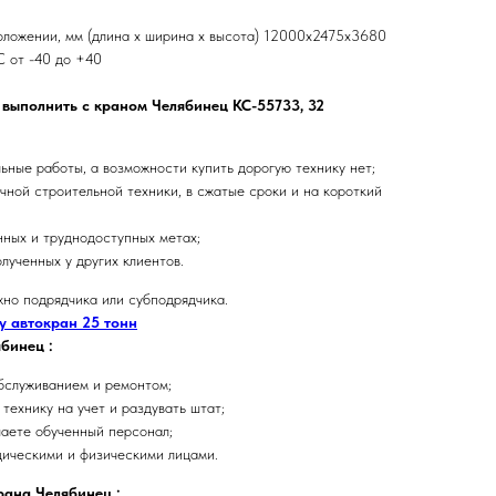
оложении, мм (длина х ширина х высота) 12000x2475x3680
С от -40 до +40
выполнить с краном Челябинец КС-55733, 32
ьные работы, а возможности купить дорогую технику нет;
чной строительной техники, в сжатые сроки и на короткий
нных и труднодоступных метах;
олученных у других клиентов.
жно подрядчика или субподрядчика.
у автокран 25 тонн
ябинец
:
бслуживанием и ремонтом;
технику на учет и раздувать штат;
чаете обученный персонал;
дическими и физическими лицами.
крана
Челябинец
: