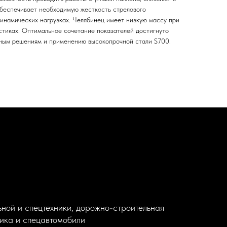
обеспечивает необходимую жесткость стрелового
инамических нагрузках. Челябинец имеет низкую массу при
стиках. Оптимальное сочетание показателей достигнуто
вным решениям и применению высокопрочной стали S700.
ной и спецтехники, дорожно-строительная
ника и спецавтомобили