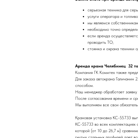
серьезная техника для сер
услуги оператора и топлив
мы являемся собственникам
необходимо точно определи
если аренда осуществляетс
проводить ТО;
стоянка и охрана техники о
Аренда крана
Челябинец
32 то
Компания ГК Коммтех также предл
Для заказа автокрана Галичанин 2
способом.
Наш менеджер обработает заявку 
После согласования времени и ср
Мы выполняем все свои обязатель
Крановая установка КС-55733 вып
КС-55733 во всех комплектациях 
которой (от 10 до 26,7 м) сравни
гнутых стальных профилей дает во