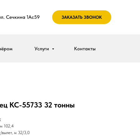
 ул. Сечкина 1Ас59
ЗАКАЗАТЬ ЗВОНОК
нёром
Услуги
Контакты
ец КС-55733 32 тонны
:
м 102,4
/вылет, м 32/3,0