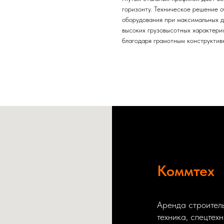
горизонту. Техническое решение 
оборудования при максимальных д
высоких грузовысотных характери
благодаря грамотным конструкти
Коммтех
Аренда строитель
техника, спецтех