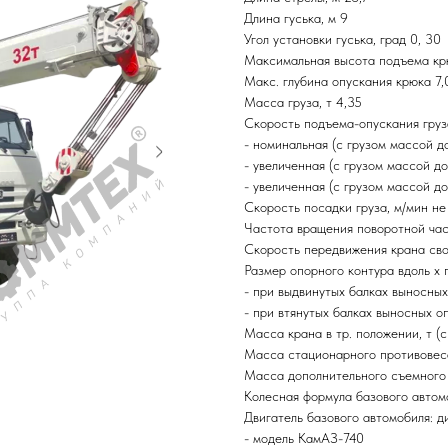
Длина гуська, м 9
Угол установки гуська, град 0, 30
Максимальная высота подъема крю
Макс. глубина опускания крюка 7,
Масса груза, т 4,35
Скорость подъема-опускания груз
- номинальная (с грузом массой до
- увеличенная (с грузом массой до 
- увеличенная (с грузом массой до 
Скорость посадки груза, м/мин не
Частота вращения поворотной част
Скорость передвижения крана сво
Размер опорного контура вдоль х 
- при выдвинутых балках выносных
- при втянутых балках выносных оп
Масса крана в тр. положении, т (с
Масса стационарного противовеса
Масса дополнительного съемного 
Колесная формула базового автом
Двигатель базового автомобиля: д
- модель КамАЗ-740